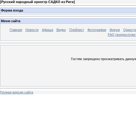
[
Русский народный оркестр САДКО из Риги
]
Форма входа
Меню сайта
Главная
Новости
Афиша
Видео
Плейлист
Фотографии
Форум
Оркест
FAQ (вопрос/отве
Гостям запрещено просматривать данную 
Полная версия сайта