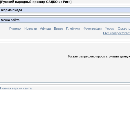
[
Русский народный оркестр САДКО из Риги
]
Форма входа
Меню сайта
Главная
Новости
Афиша
Видео
Плейлист
Фотографии
Форум
Оркест
FAQ (вопрос/отве
Гостям запрещено просматривать данную 
Полная версия сайта