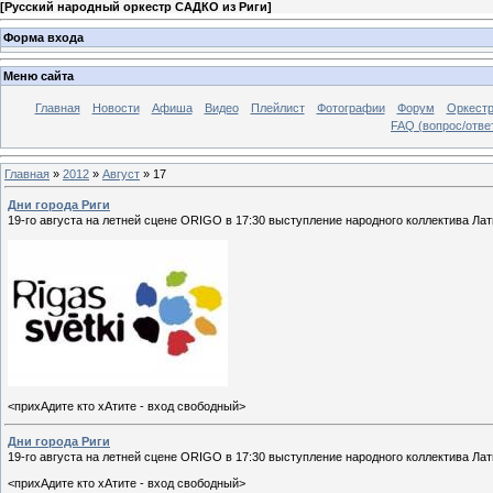
[
Русский народный оркестр САДКО из Риги
]
Форма входа
Меню сайта
Главная
Новости
Афиша
Видео
Плейлист
Фотографии
Форум
Оркест
FAQ (вопрос/отве
Главная
»
2012
»
Август
»
17
Дни города Риги
19-го августа на летней сцене ORIGO в 17:30 выступление народного коллектива Лат
<прихАдите кто хАтите - вход свободный>
Дни города Риги
19-го августа на летней сцене ORIGO в 17:30 выступление народного коллектива Лат
<прихАдите кто хАтите - вход свободный>