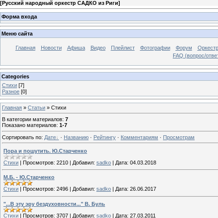
[
Русский народный оркестр САДКО из Риги
]
Форма входа
Меню сайта
Главная
Новости
Афиша
Видео
Плейлист
Фотографии
Форум
Оркест
FAQ (вопрос/отве
Categories
Стихи
[7]
Разное
[0]
Главная
»
Статьи
» Стихи
В категории материалов
:
7
Показано материалов
:
1-7
Сортировать по
:
Дате
·
Названию
·
Рейтингу
·
Комментариям
·
Просмотрам
Пора и пошутить. Ю.Старченко
Стихи
|
Просмотров:
2210
|
Добавил:
sadko
|
Дата:
04.03.2018
М.Б. - Ю.Старченко
Стихи
|
Просмотров:
2496
|
Добавил:
sadko
|
Дата:
26.06.2017
"...В эту эру бездуховности..." В. Буль
Стихи
|
Просмотров:
3707
|
Добавил:
sadko
|
Дата:
27.03.2011